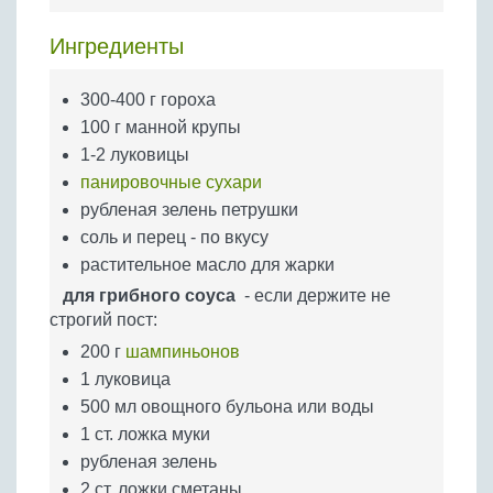
Бобовые
Ингредиенты
Яйца
Крупы
300-400 г гороха
100 г манной крупы
1-2 луковицы
панировочные сухари
рубленая зелень петрушки
соль и перец - по вкусу
растительное масло для жарки
для грибного соуса
- если держите не
строгий пост:
200 г
шампиньонов
1 луковица
500 мл овощного бульона или воды
1 ст. ложка муки
рубленая зелень
2 ст. ложки сметаны