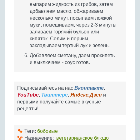
выпарим жидкость из грибов, затем
добавляем масло, обжариваем
несколько минут, посыпаем ложкой
муки, помешиваем, через 2-3 минуты
заливаем горячий бульон или
кипяток. Солим и перчим,
закладываем тертый лук и зелень.
Добавляем сметану, даем прокипеть
и выключаем - соус готов.
Подписывайтесь на нас
Вконтакте
,
YouTube
,
Твиттере
,
Яндекс.Дзен
и
первыми получайте самые вкусные
рецепты!
Теги:
бобовые
Назначение:
вегетарианское блюдо