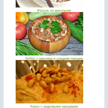
Фасоль по-креольски
Лобио с орехами и сладким перцем
Хумус с кедровыми орешками