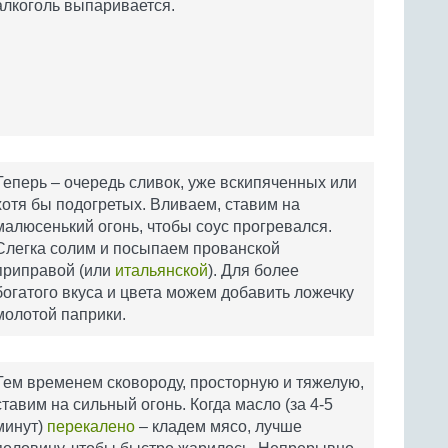
алкоголь выпаривается.
Теперь – очередь сливок, уже вскипяченных или
хотя бы подогретых. Вливаем, ставим на
малюсенький огонь, чтобы соус прогревался.
Слегка солим и посыпаем прованской
приправой (или
итальянской
). Для более
богатого вкуса и цвета можем добавить ложечку
молотой паприки.
Тем временем сковороду, просторную и тяжелую,
ставим на сильный огонь. Когда масло (за 4-5
минут)
перекалено
– кладем мясо, лучше