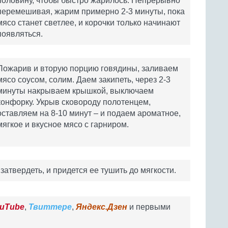
половину, чтобы быстро жарилось. Непрерывно
перемешивая, жарим примерно 2-3 минуты, пока
мясо станет светлее, и корочки только начинают
появляться.
Пожарив и вторую порцию говядины, заливаем
мясо соусом, солим. Даем закипеть, через 2-3
минуты накрываем крышкой, выключаем
конфорку. Укрыв сковороду полотенцем,
оставляем на 8-10 минут – и подаем ароматное,
мягкое и вкусное мясо с гарниром.
атвердеть, и придется ее тушить до мягкости.
uTube
,
Твиттере
,
Яндекс.Дзен
и первыми