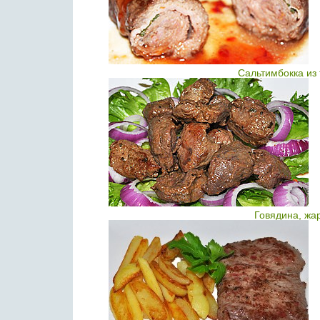
Сальтимбокка из
Говядина, жа