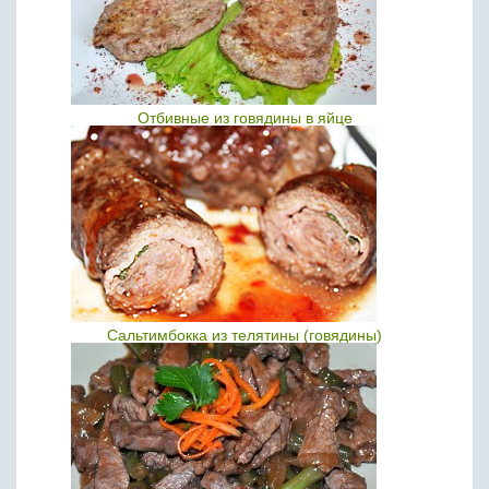
Отбивные из говядины в яйце
Сальтимбокка из телятины (говядины)