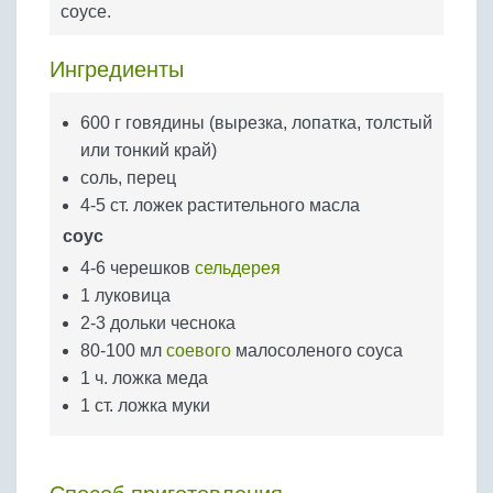
соусе.
Бобовые
Яйца
Ингредиенты
Крупы
600 г говядины (вырезка, лопатка, толстый
или тонкий край)
соль, перец
4-5 ст. ложек растительного масла
соус
4-6 черешков
сельдерея
1 луковица
2-3 дольки чеснока
80-100 мл
соевого
малосоленого соуса
1 ч. ложка меда
1 ст. ложка муки