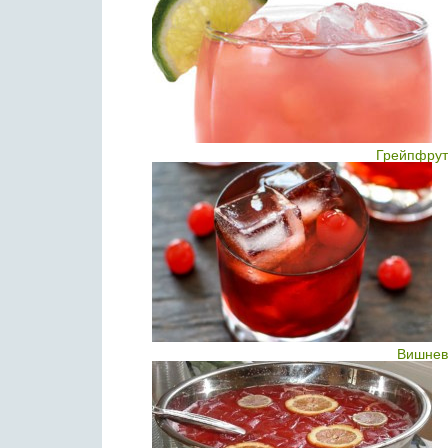
Грейпфрут
Вишнев