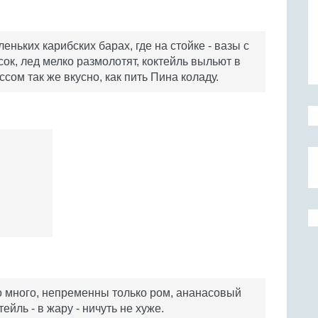
ньких карибских барах, где на стойке - вазы с
ок, лед мелко размолотят, коктейль выльют в
ссом так же вкусно, как пить Пина коладу.
о много, непременны только ром, ананасовый
ейль - в жару - ничуть не хуже.