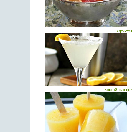
Фрукто
Коктейль с в