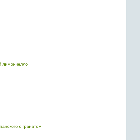
 лимончелло
панского с гранатом