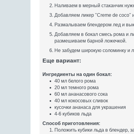
Наливаем в мерный стаканчик нужн
Добавляем ликер "Creme de coco" 
Размалываем блендером лед и вык
Добавляем в бокал смесь рома и л
размешиваем барной ложечкой.
Не забудем широкую соломинку и 
Еще вариант:
Ингредиенты на один бокал:
40 мл белого рома
20 мл темного рома
60 мл ананасового сока
40 мл кокосовых сливок
кусочки ананаса для украшения
4-6 кубиков льда
Способ приготовления:
Положить кубики льда в блендер, за