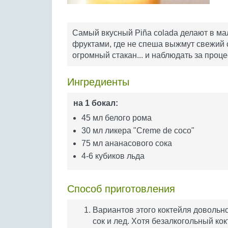
Самый вкусный Piña colada делают в мале
фруктами, где не спеша выжмут свежий с
огромный стакан... и наблюдать за проце
Ингредиенты
на 1 бокал:
45 мл белого рома
30 мл ликера "Creme de coco"
75 мл ананасового сока
4-6 кубиков льда
Способ приготовления
Вариантов этого коктейля довольн
сок и лед. Хотя безалкогольный кокт