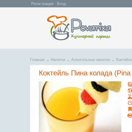
Регистрация
Вход
Главная
→
Напитки
→
Алкогольные напитки
→
Коктейль
Коктейль Пина колада (Pina 