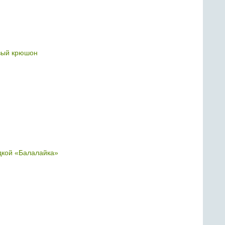
вый крюшон
одкой «Балалайка»