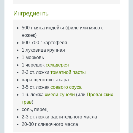
Бобовые
Яйца
Ингредиенты
Крупы
500 г мяса индейки (филе или мясо с
ножек)
600-700 г картофеля
1 луковица крупная
1 морковь
1 черешок
сельдерея
2-3 ст. ложки
томатной пасты
пара щепоток сахара
3-5 ст. ложек
соевого соуса
1 ч. ложка
хмели-сунели
(или
Прованских
трав
)
соль, перец
2-3 ст. ложки растительного масла
20-30 г сливочного масла