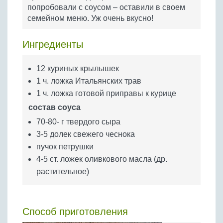
Бобовые
попробовали с соусом – оставили в своем
семейном меню. Уж очень вкусно!
Яйца
Крупы
Ингредиенты
12 куриных крылышек
1 ч. ложка Итальянских трав
1 ч. ложка готовой приправы к курице
состав соуса
70-80- г твердого сыра
3-5 долек свежего чеснока
пучок петрушки
4-5 ст. ложек оливкового масла (др.
растительное)
Способ приготовления