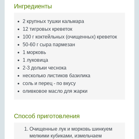
Бобовые
Ингредиенты
Яйца
2 крупных тушки кальмара
Крупы
12 тигровых креветок
100 г коктейльных (очищенных) креветок
50-60 г сыра пармезан
1 морковь
1 луковица
2-3 дольки чеснока
несколько листиков базилика
соль и перец - по вкусу
оливковое масло для жарки
Способ приготовления
Очищенные лук и морковь шинкуем
мелкими кубиками, измельчаем