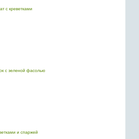
ат с креветками
ток с зеленой фасолью
еветками и спаржей