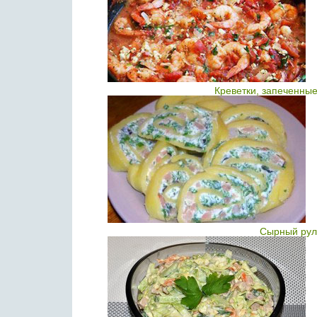
Креветки, запеченны
Сырный руле