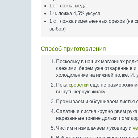
1 ст. ложка меда
1 ч. ложка 4,5% уксуса
1 ст. ложка измельченных орехов (на 
выбор)
Способ приготовления
Поскольку в наших магазинах редк
свежими, берем уже отваренные и 
холодильнике на нижней полке. И,
Пока
креветки
еще не разморозились
вынуть черную жилку.
Промываем и обсушиваем листья с
Салатные листья крупно рвем рука
нарезанные тонкие дольки помидор
Чистим и измельчаем луковицу и
че
Взбиваем уксус с оливковым маслом