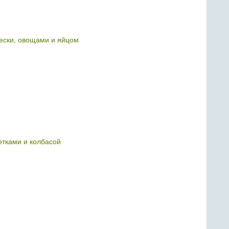
рески, овощами и яйцом
етками и колбасой