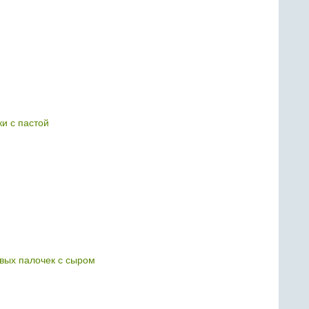
ки с пастой
овых палочек с сыром