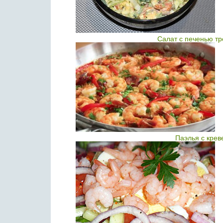
Салат с печенью т
Паэлья с крев