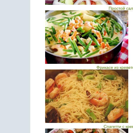
Простой сал
Фрикасе из креве
Спагетти с кр