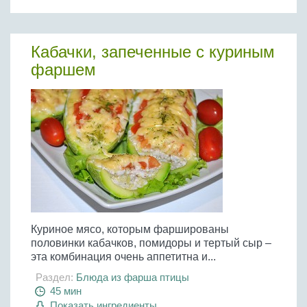
Бобовые
Яйца
Кабачки, запеченные с куриным
Крупы
фаршем
Куриное мясо, которым фаршированы
половинки кабачков, помидоры и тертый сыр –
эта комбинация очень аппетитна и...
Раздел:
Блюда из фарша птицы
45 мин
Показать ингредиенты