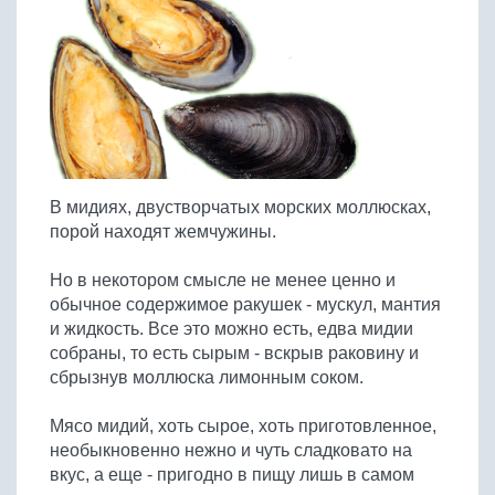
Птица
Холодные супы
Из яиц и другие
Отварное мясо
Жареная рыба
Вся птица
Супы-пюре
Овощи
Запеченное мясо
Отварная и паровая
Молочные супы
Жареная птица
Все овощи
Тушеное мясо
Выпечка
Запеченная рыба
Сладкие супы
Отварная птица
Из мясного фарша
Жареные овощи
Вся выпечка
Тушеная рыба
Соусы
Запеченная птица
Из субпродуктов
Отварные овощи
Из рыбного фарша
Торты и пирожные
Все соусы
Тушеная птица
Напитки
Из мясопродуктов
Тушеные овощи
В мидиях, двустворчатых морских моллюсках,
Морепродукты
Пироги и пирожки
Из фарша птицы
Соусы к мясу
Все напитки
порой находят жемчужины.
Запеченные овощи
Заготовки
Суши и роллы
Кексы и маффины
Из субпродуктов птицы
Соусы к рыбе
Алкогольные напитки
Все заготовки
Печенье и булочки
Десерты
Но в некотором смысле не менее ценно и
Соусы к овощам
Безалкогольные напитки
обычное содержимое ракушек - мускул, мантия
Блины и оладьи
Ягоды и фрукты
Конфеты и сладости
Другие соусы
Ещё...
и жидкость. Все это можно есть, едва мидии
Пиццы
Овощи
собраны, то есть сырым - вскрыв раковину и
Десерты
Молочные продукты
сбрызнув моллюска лимонным соком.
Кремы
Грибы
Пельмени, вареники
Другие заготовки
Мясо мидий, хоть сырое, хоть приготовленное,
Макароны
необыкновенно нежно и чуть сладковато на
Грибы
вкус, а еще - пригодно в пищу лишь в самом