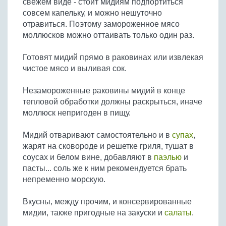
свежем виде - стоит мидиям подпортиться
Бобовые
совсем капельку, и можно нешуточно
Яйца
отравиться. Поэтому замороженное мясо
моллюсков можно оттаивать только один раз.
Крупы
Готовят мидий прямо в раковинах или извлекая
чистое мясо и выливая сок.
Незамороженные раковины мидий в конце
тепловой обработки должны раскрыться, иначе
моллюск непригоден в пищу.
Мидий отваривают самостоятельно и в
супах
,
жарят на сковороде и решетке гриля, тушат в
соусах и белом вине, добавляют в
паэлью
и
пасты... соль же к ним рекомендуется брать
непременно морскую.
Вкусны, между прочим, и консервированные
мидии, также пригодные на закуски и
салаты
.