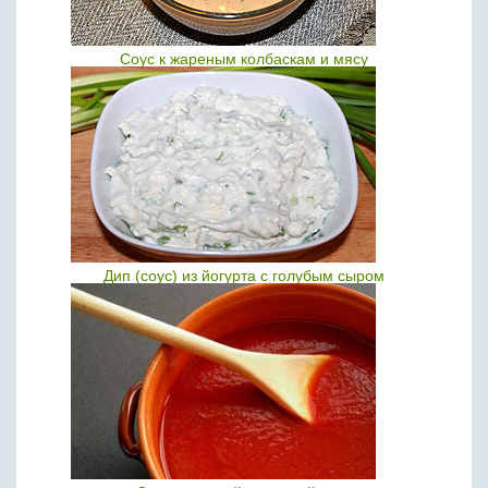
Соус к жареным колбаскам и мясу
Дип (соус) из йогурта с голубым сыром