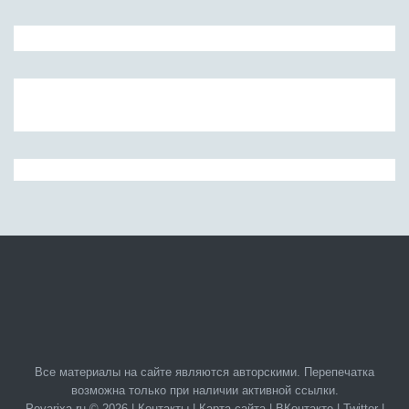
Все материалы на сайте являются авторскими. Перепечатка
возможна только при наличии активной ссылки.
Povarixa.ru © 2026 |
Контакты
|
Карта сайта
|
ВКонтакте
|
Twitter
|