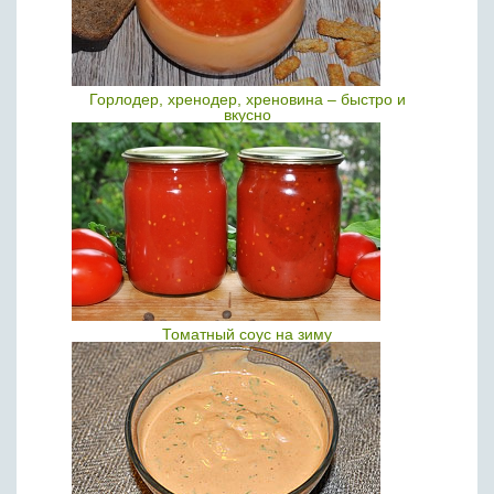
Горлодер, хренодер, хреновина – быстро и
вкусно
Томатный соус на зиму