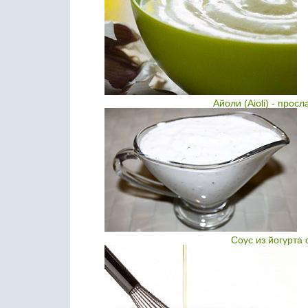
Айоли (Аioli) - про
Соус из йогурта