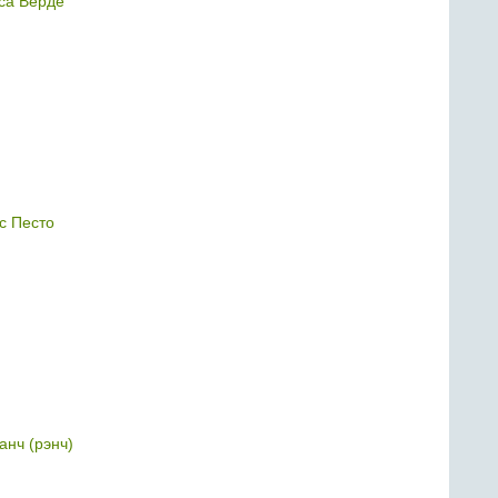
са Верде
с Песто
анч (рэнч)