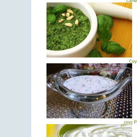
Саль
Соу
соус Р