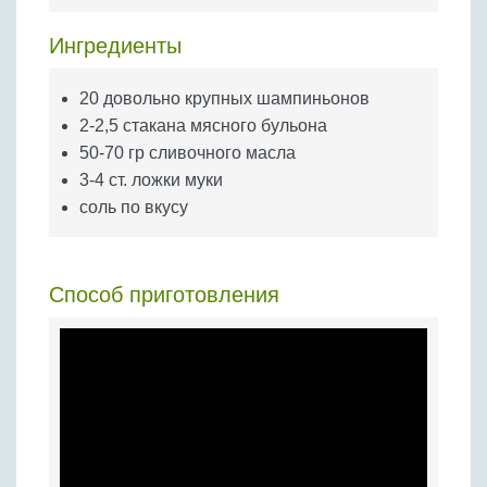
Бобовые
Ингредиенты
Яйца
Крупы
20 довольно крупных шампиньонов
2-2,5 стакана мясного бульона
50-70 гр сливочного масла
3-4 ст. ложки муки
соль по вкусу
Способ приготовления