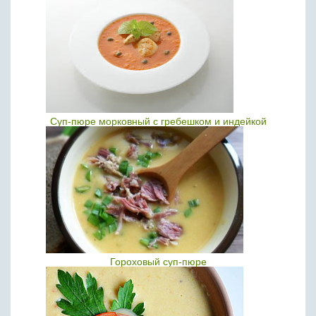
Суп-пюре морковный с гребешком и индейкой
Гороховый суп-пюре