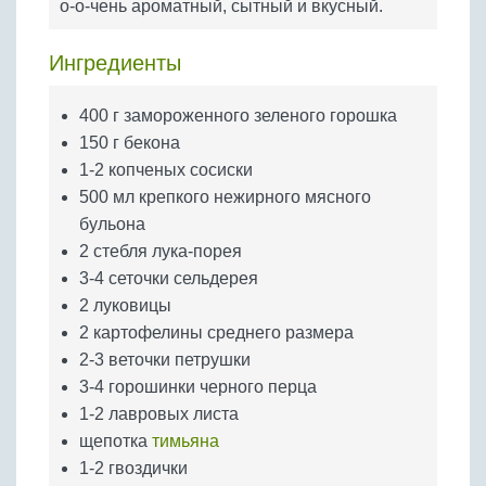
о-о-чень ароматный, сытный и вкусный.
Бобовые
Яйца
Ингредиенты
Крупы
400 г замороженного зеленого горошка
150 г бекона
1-2 копченых сосиски
500 мл крепкого нежирного мясного
бульона
2 стебля лука-порея
3-4 сеточки сельдерея
2 луковицы
2 картофелины среднего размера
2-3 веточки петрушки
3-4 горошинки черного перца
1-2 лавровых листа
щепотка
тимьяна
1-2 гвоздички