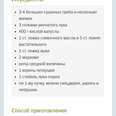
Бобовые
Яйца
3-4 больших сушеных гриба и несколько
мелких
Крупы
3 головки репчатого лука
400 г кислой капусты
1 ст. ложка сливочного масла и 5 ст. ложек
растительного
1 ст. ложка муки
2 моркови
репа средней величины
1 корень петрушки
1 стебель лука-порея
по 1-му пучку зелени сельдерея, укропа и
петрушки
Способ приготовления