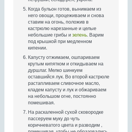
Когда бульон готов, вынимаем из
него овощи, процеживаем и снова
ставим на огонь, положив в
кастрюлю нарезанные и целые
небольшие грибы и
зелень
. Варим
под крышкой при медленном
кипении.
Капусту отжимаем, ошпариваем
крутым кипятком и откидываем на
дуршлаг. Мелко шинкуем
оставшийся лук. Во второй кастрюле
растапливаем сливочное масло,
кладем капусту и лук и обжариваем
на небольшом огне, постоянно
помешивая.
На раскаленной сухой сковородке
пассеруем муку до чуть
коричневатого цвета и разводим ,
помешивая, чтобы не образовались