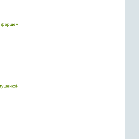
с фаршем
тушенкой