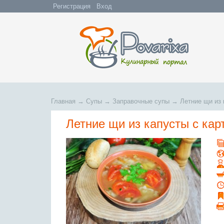
Регистрация
Вход
Главная
→
Супы
→
Заправочные супы
→
Летние щи из
Летние щи из капусты с ка