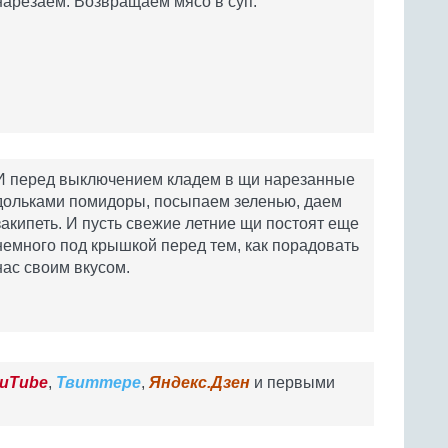
нарезаем. Возвращаем мясо в суп.
И перед выключением кладем в щи нарезанные
дольками помидоры, посыпаем зеленью, даем
закипеть. И пусть свежие летние щи постоят еще
немного под крышкой перед тем, как порадовать
нас своим вкусом.
uTube
,
Твиттере
,
Яндекс.Дзен
и первыми