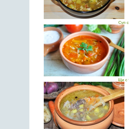
Суп 
Щи с 