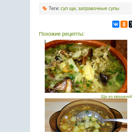
Теги:
суп щи
,
заправочные супы
Похожие рецепты:
Щи из квашеной