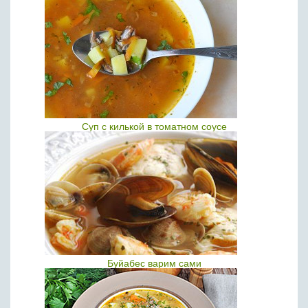
Суп с килькой в томатном соусе
Буйабес варим сами