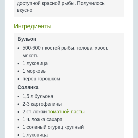
доступной красной рыбы. Получилось
Бобовые
вкусно.
Яйца
Крупы
Ингредиенты
Бульон
500-600 г костей рыбы, голова, хвост,
мякоть
1 луковица
1 морковь
перец горошком
Солянка
1,5 л бульона
2-3 картофелины
2 ст. ложки
томатной пасты
1 ч. ложка сахара
1 соленый огурец крупный
1 луковица