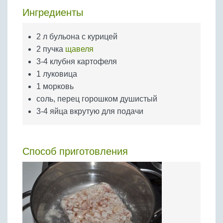
Бобовые
Ингредиенты
Яйца
Крупы
2 л бульона с курицей
2 пучка
щавеля
3-4 клубня картофеля
1 луковица
1 морковь
соль, перец горошком душистый
3-4 яйца вкрутую для подачи
Способ приготовления