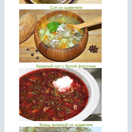
Суп со щавелем
Куриный суп с белой фасолью
Борщ зеленый со щавелем