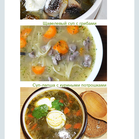
Щавелевый суп с грибами
Суп-лапша с куриными потрошками