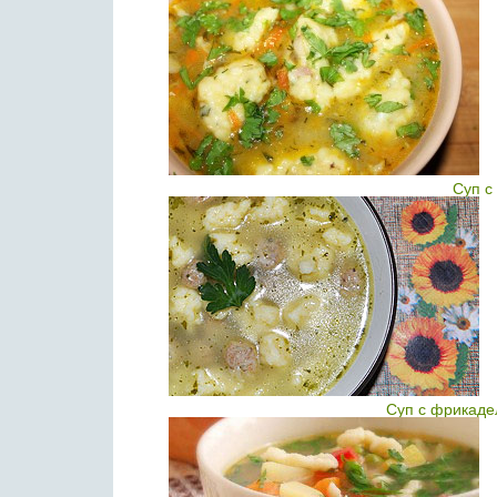
Суп с
Суп с фрикаде