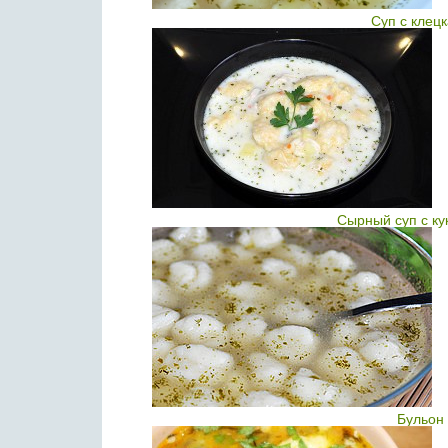
Суп с клецк
Сырный суп с ку
Бульон