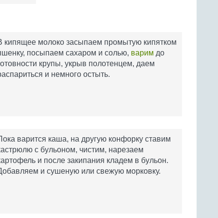
В кипящее молоко засыпаем промытую кипятком
пшенку, посыпаем сахаром и солью,
варим
до
готовности крупы, укрыв полотенцем, даем
распариться и немного остыть.
Пока варится каша, на другую конфорку ставим
кастрюлю с бульоном, чистим, нарезаем
картофель и после закипания кладем в бульон.
Добавляем и сушеную или свежую морковку.