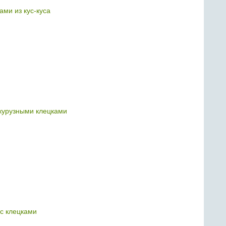
ами из кус-куса
курузными клецками
 с клецками