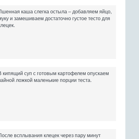
Пшенная каша слегка остыла – добавляем яйцо,
муку и замешиваем достаточно густое тесто для
клецек.
В кипящий суп с готовым картофелем опускаем
чайной ложкой маленькие порции теста.
После всплывания клецек через пару минут