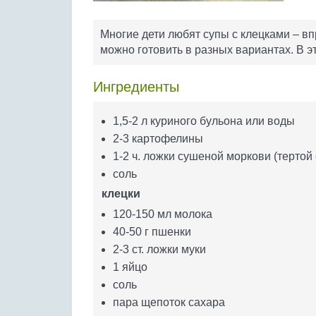
Многие дети любят супы с клецками – вп
можно готовить в разных вариантах. В э
Ингредиенты
1,5-2 л куриного бульона или воды
2-3 картофелины
1-2 ч. ложки сушеной моркови (тертой
соль
клецки
120-150 мл молока
40-50 г пшенки
2-3 ст. ложки муки
1 яйцо
соль
пара щепоток сахара