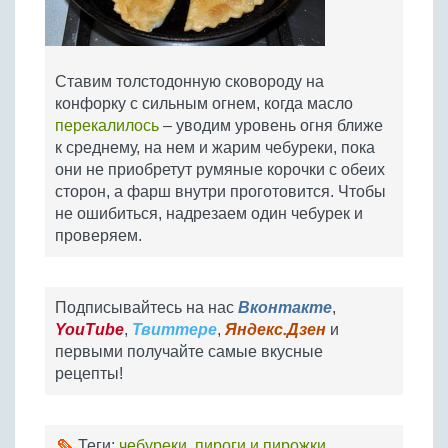
Ставим толстодонную сковороду на
конфорку с сильным огнем, когда масло
перекалилось
– уводим уровень огня ближе
к среднему, на нем и жарим чебуреки, пока
они не приобретут румяные корочки с обеих
сторон, а фарш внутри проготовится. Чтобы
не ошибиться, надрезаем один чебурек и
проверяем.
Подписывайтесь на нас
Вконтакте
,
YouTube
,
Твиттере
,
Яндекс.Дзен
и
первыми получайте самые вкусные
рецепты!
Теги:
чебуреки
,
пироги и пирожки