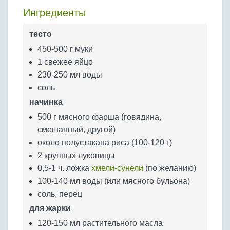
Бобовые
Ингредиенты
Яйца
тесто
Крупы
450-500 г муки
1 свежее яйцо
230-250 мл воды
соль
начинка
500 г мясного фарша (говядина,
смешанный, другой)
около полустакана риса (100-120 г)
2 крупных луковицы
0,5-1 ч. ложка
хмели-сунели
(по желанию)
100-140 мл воды (или мясного бульона)
соль, перец
для жарки
120-150 мл растительного масла