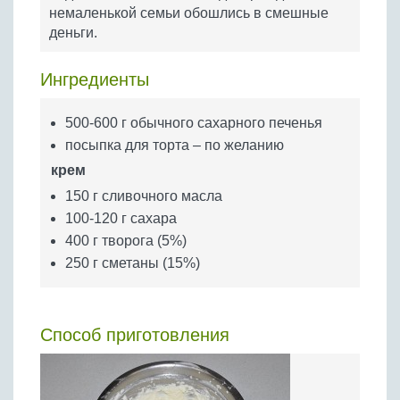
Бобовые
немаленькой семьи обошлись в смешные
деньги.
Яйца
Крупы
Ингредиенты
500-600 г обычного сахарного печенья
посыпка для торта – по желанию
крем
150 г сливочного масла
100-120 г сахара
400 г творога (5%)
250 г сметаны (15%)
Способ приготовления