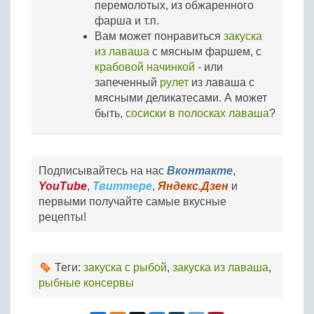
перемолотых, из обжаренного
фарша и т.п.
Вам может понравиться
закуска
из лаваша
с мясным фаршем, с
крабовой начинкой
- или
запеченный
рулет
из лаваша с
мясными деликатесами. А может
быть,
сосиски в полосках лаваша
?
Подписывайтесь на нас
Вконтакте
,
YouTube
,
Твиттере
,
Яндекс.Дзен
и
первыми получайте самые вкусные
рецепты!
Теги:
закуска с рыбой
,
закуска из лаваша
,
рыбные консервы