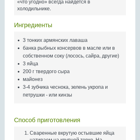
«что угодно» всегда найдется в
Бобовые
холодильнике.
Яйца
Крупы
Ингредиенты
3 тонких армянских лаваша
банка рыбных консервов в масле или в
собственном соку (лосось, сайра, другие)
3 яйца
200 г твердого сыра
майонез
3-4 зубчика чеснока, зелень укропа и
петрушки - или кинзы
Способ приготовления
Сваренные вкрутую остывшие яйца
натираем на крупной терке. На