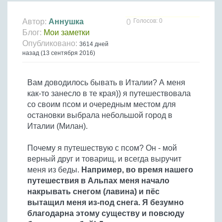
Птица
Холодные супы
Из яиц и другие
Отварное мясо
Жареная рыба
Вся птица
Супы-пюре
Овощи
Автор:
Аннушка
Голосов: 0
0
Запеченное мясо
Отварная и паровая
Блог:
Мои заметки
Молочные супы
Жареная птица
Все овощи
Тушеное мясо
Выпечка
Опубликовано:
3614 дней
Запеченная рыба
Сладкие супы
Отварная птица
назад (13 сентября 2016)
Из мясного фарша
Жареные овощи
Вся выпечка
Тушеная рыба
Соусы
Запеченная птица
Из субпродуктов
Отварные овощи
Из рыбного фарша
Торты и пирожные
Вам доводилось бывать в Италии? А меня
Все соусы
Тушеная птица
Напитки
Из мясопродуктов
Тушеные овощи
Морепродукты
как-то занесло в те края)) я путешествовала
Пироги и пирожки
Из фарша птицы
Соусы к мясу
Все напитки
Запеченные овощи
со своим псом и очередным местом для
Заготовки
Суши и роллы
Кексы и маффины
Из субпродуктов птицы
Соусы к рыбе
остановки выбрала небольшой город в
Алкогольные напитки
Все заготовки
Печенье и булочки
Десерты
Италии (Милан).
Соусы к овощам
Безалкогольные напитки
Блины и оладьи
Ягоды и фрукты
Конфеты и сладости
Другие соусы
Ещё...
Почему я путешествую с псом? Он - мой
Пиццы
Овощи
верный друг и товарищ, и всегда выручит
Десерты
Молочные продукты
меня из беды.
Например, во время нашего
Кремы
Грибы
путешествия в Альпах меня начало
Пельмени, вареники
Другие заготовки
накрывать снегом (лавина) и пёс
Макароны
вытащил меня из-под снега. Я безумно
Грибы
благодарна этому существу и повсюду