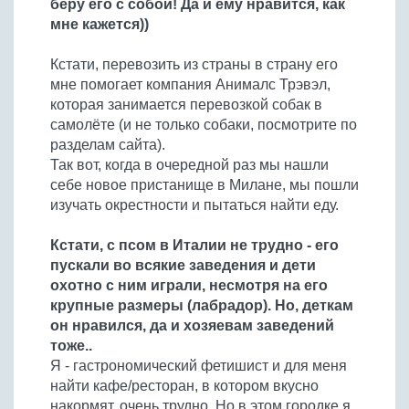
беру его с собой! Да и ему нравится, как
Бобовые
мне кажется))
Яйца
Кстати, перевозить из страны в страну его
Крупы
мне помогает компания Анималс Трэвэл,
которая занимается перевозкой собак в
самолёте (и не только собаки, посмотрите по
разделам сайта).
Так вот, когда в очередной раз мы нашли
себе новое пристанище в Милане, мы пошли
изучать окрестности и пытаться найти еду.
Кстати, с псом в Италии не трудно - его
пускали во всякие заведения и дети
охотно с ним играли, несмотря на его
крупные размеры (лабрадор). Но, деткам
он нравился, да и хозяевам заведений
тоже..
Я - гастрономический фетишист и для меня
найти кафе/ресторан, в котором вкусно
накормят, очень трудно. Но в этом городке я