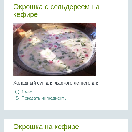
Бобовые
Окрошка с сельдереем на
Яйца
кефире
Крупы
Холодный суп для жаркого летнего дня.
1 час
Показать ингредиенты
Окрошка на кефире