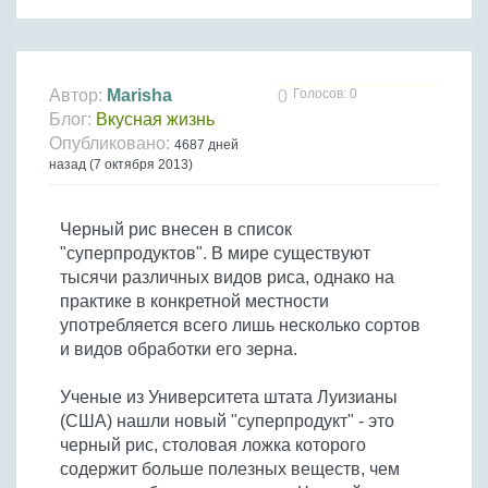
Птица
Холодные супы
Из яиц и другие
Отварное мясо
Жареная рыба
Вся птица
Супы-пюре
Овощи
Запеченное мясо
Отварная и паровая
Молочные супы
Жареная птица
Все овощи
Тушеное мясо
Выпечка
Автор:
Marisha
Голосов: 0
0
Запеченная рыба
Сладкие супы
Отварная птица
Блог:
Вкусная жизнь
Из мясного фарша
Жареные овощи
Вся выпечка
Тушеная рыба
Соусы
Опубликовано:
4687 дней
Запеченная птица
Из субпродуктов
Отварные овощи
назад (7 октября 2013)
Из рыбного фарша
Торты и пирожные
Все соусы
Тушеная птица
Напитки
Из мясопродуктов
Тушеные овощи
Морепродукты
Пироги и пирожки
Из фарша птицы
Соусы к мясу
Все напитки
Запеченные овощи
Черный рис внесен в список
Заготовки
Суши и роллы
Кексы и маффины
Из субпродуктов птицы
Соусы к рыбе
"суперпродуктов". В мире существуют
Алкогольные напитки
Все заготовки
Печенье и булочки
Десерты
тысячи различных видов риса, однако на
Соусы к овощам
Безалкогольные напитки
практике в конкретной местности
Блины и оладьи
Ягоды и фрукты
Конфеты и сладости
Другие соусы
Ещё...
употребляется всего лишь несколько сортов
Пиццы
Овощи
и видов обработки его зерна.
Десерты
Молочные продукты
Кремы
Грибы
Ученые из Университета штата Луизианы
Пельмени, вареники
Другие заготовки
(США) нашли новый "суперпродукт" - это
Макароны
черный рис, столовая ложка которого
Грибы
содержит больше полезных веществ, чем