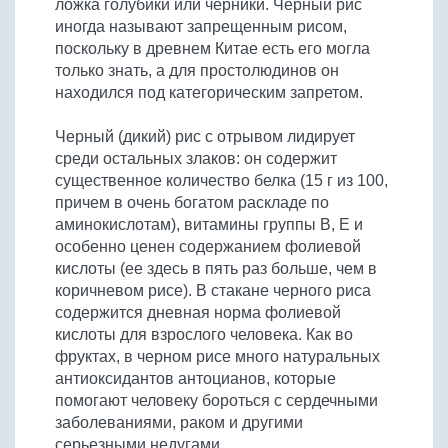
ложка голубики или черники. Черный рис
Бобовые
иногда называют запрещенным рисом,
Яйца
поскольку в древнем Китае есть его могла
только знать, а для простолюдинов он
Крупы
находился под категорическим запретом.
Черный (дикий) рис с отрывом лидирует
среди остальных злаков: он содержит
существенное количество белка (15 г из 100,
причем в очень богатом раскладе по
аминокислотам), витамины группы В, Е и
особенно ценен содержанием фолиевой
кислоты (ее здесь в пять раз больше, чем в
коричневом рисе). В стакане черного риса
содержится дневная норма фолиевой
кислоты для взрослого человека. Как во
фруктах, в черном рисе много натуральных
антиоксидантов антоцианов, которые
помогают человеку бороться с сердечными
заболеваниями, раком и другими
серьезными недугами.