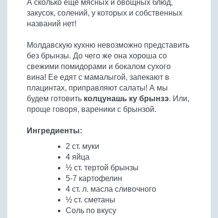
А сколько еще мясных и овощных блюд,
Бобовые
закусок, солений, у которых и собственных
Яйца
названий нет!
Крупы
Молдавскую кухню невозможно представить
без брынзы. До чего же она хороша со
свежими помидорами и бокалом сухого
вина! Ее едят с мамалыгой, запекают в
плацинтах, приправляют салаты! А мы
будем готовить
колцунашь ку брынзэ
. Или,
проще говоря, вареники с брынзой.
Ингредиенты:
2 ст. муки
4 яйца
½ ст. тертой брынзы
5-7 картофелин
4 ст. л. масла сливочного
½ ст. сметаны
Соль по вкусу