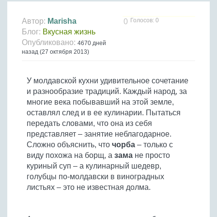
Птица
Холодные супы
Из яиц и другие
Отварное мясо
Жареная рыба
Вся птица
Супы-пюре
Овощи
Автор:
Marisha
Голосов: 0
0
Запеченное мясо
Отварная и паровая
Блог:
Вкусная жизнь
Молочные супы
Жареная птица
Все овощи
Тушеное мясо
Выпечка
Опубликовано:
4670 дней
Запеченная рыба
Сладкие супы
Отварная птица
назад (27 октября 2013)
Из мясного фарша
Жареные овощи
Вся выпечка
Тушеная рыба
Соусы
Запеченная птица
Из субпродуктов
Отварные овощи
Из рыбного фарша
Торты и пирожные
У молдавской кухни удивительное сочетание
Все соусы
Тушеная птица
Напитки
Из мясопродуктов
Тушеные овощи
Морепродукты
и разнообразие традиций. Каждый народ, за
Пироги и пирожки
Из фарша птицы
Соусы к мясу
Все напитки
Запеченные овощи
многие века побывавший на этой земле,
Заготовки
Суши и роллы
Кексы и маффины
Из субпродуктов птицы
Соусы к рыбе
оставлял след и в ее кулинарии. Пытаться
Алкогольные напитки
Все заготовки
Печенье и булочки
Десерты
передать словами, что она из себя
Соусы к овощам
Безалкогольные напитки
представляет – занятие неблагодарное.
Блины и оладьи
Ягоды и фрукты
Конфеты и сладости
Другие соусы
Ещё...
Сложно объяснить, что
чорба
– только с
Пиццы
Овощи
виду похожа на борщ, а
зама
не просто
Десерты
Молочные продукты
куриный суп – а кулинарный шедевр,
Кремы
Грибы
голубцы по-молдавски в виноградных
Пельмени, вареники
Другие заготовки
листьях – это не известная долма.
Макароны
Грибы