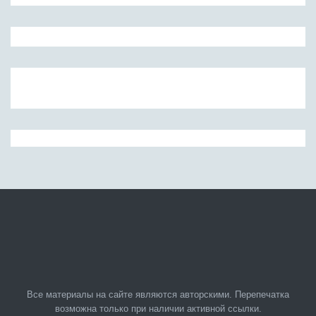
Бобовые
Яйца
Крупы
Все материалы на сайте являются авторскими. Перепечатка
возможна только при наличии активной ссылки.