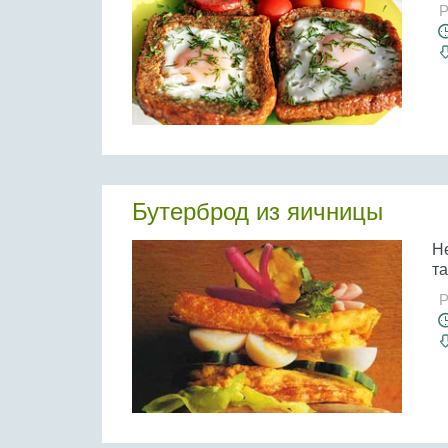
Р
Бутерброд из яичницы
Н
та
Р