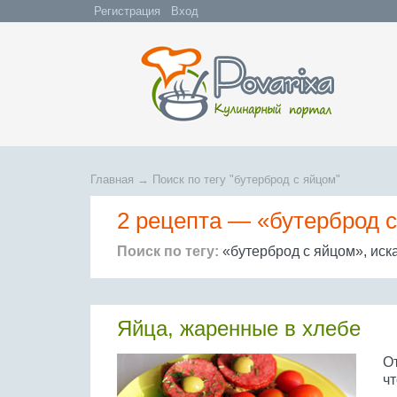
Регистрация
Вход
Главная
→
Поиск по тегу "бутерброд с яйцом"
2 рецепта —
«бутерброд 
Поиск по тегу:
«бутерброд с яйцом», иск
Яйца, жаренные в хлебе
От
ч