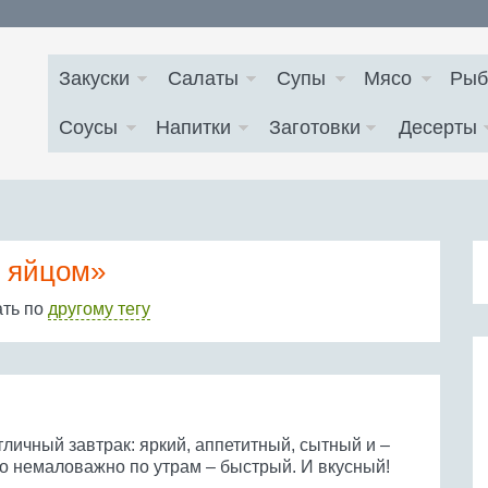
Закуски
Салаты
Супы
Мясо
Рыб
Соусы
Напитки
Заготовки
Десерты
с яйцом»
ать по
другому тегу
личный завтрак: яркий, аппетитный, сытный и –
то немаловажно по утрам – быстрый. И вкусный!