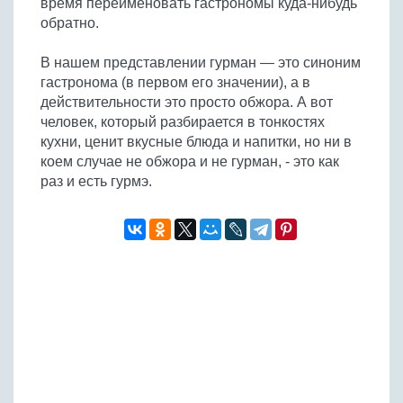
время переименовать гастрономы куда-нибудь
Бобовые
обратно.
Яйца
В нашем представлении гурман — это синоним
Крупы
гастронома (в первом его значении), а в
действительности это просто обжора. А вот
человек, который разбирается в тонкостях
кухни, ценит вкусные блюда и напитки, но ни в
коем случае не обжора и не гурман, - это как
раз и есть гурмэ.