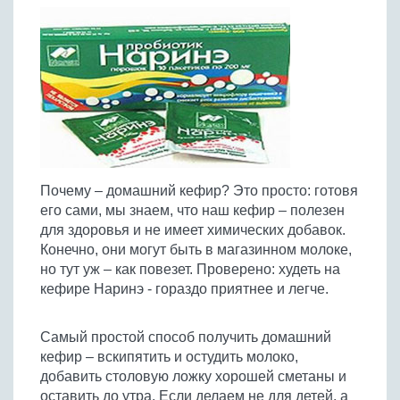
Птица
Холодные супы
Из яиц и другие
Отварное мясо
Жареная рыба
Вся птица
Супы-пюре
Овощи
Запеченное мясо
Отварная и паровая
Молочные супы
Жареная птица
Все овощи
Тушеное мясо
Выпечка
Запеченная рыба
Сладкие супы
Отварная птица
Из мясного фарша
Жареные овощи
Вся выпечка
Тушеная рыба
Соусы
Запеченная птица
Из субпродуктов
Отварные овощи
Из рыбного фарша
Торты и пирожные
Все соусы
Тушеная птица
Напитки
Из мясопродуктов
Тушеные овощи
Морепродукты
Пироги и пирожки
Из фарша птицы
Соусы к мясу
Все напитки
Запеченные овощи
Заготовки
Почему – домашний кефир? Это просто: готовя
Суши и роллы
Кексы и маффины
Из субпродуктов птицы
Соусы к рыбе
его сами, мы знаем, что наш кефир – полезен
Алкогольные напитки
Все заготовки
Печенье и булочки
Десерты
для здоровья и не имеет химических добавок.
Соусы к овощам
Безалкогольные напитки
Конечно, они могут быть в магазинном молоке,
Блины и оладьи
Ягоды и фрукты
Конфеты и сладости
Другие соусы
Ещё...
но тут уж – как повезет. Проверено: худеть на
Пиццы
Овощи
кефире Наринэ - гораздо приятнее и легче.
Десерты
Молочные продукты
Кремы
Грибы
Пельмени, вареники
Самый простой способ получить домашний
Другие заготовки
Макароны
кефир – вскипятить и остудить молоко,
добавить столовую ложку хорошей сметаны и
Грибы
оставить до утра. Если делаем не для детей, а