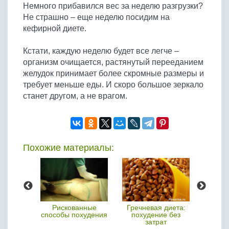
Немного прибавился вес за неделю разгрузки?
Не страшно – еще неделю посидим на
кефирной диете.
Кстати, каждую неделю будет все легче –
организм очищается, растянутый перееданием
желудок принимает более скромные размеры и
требует меньше еды. И скоро большое зеркало
станет другом, а не врагом.
Похожие материалы:
ся с
Рискованные
Гречневая диета:
Как на
ией?
способы похудения
похудение без
и не
затрат