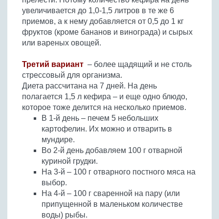
увеличивается до 1,0-1,5 литров в те же 6
приемов, а к нему добавляется от 0,5 до 1 кг
фруктов (кроме бананов и винограда) и сырых
или вареных овощей.
Третий вариант
– более щадящий и не столь
стрессовый для организма.
Диета рассчитана на 7 дней. На день
полагается 1,5 л кефира – и еще одно блюдо,
которое тоже делится на несколько приемов.
В 1-й день – печем 5 небольших
картофелин. Их можно и отварить в
мундире.
Во 2-й день добавляем 100 г отварной
куриной грудки.
На 3-й – 100 г отварного постного мяса на
выбор.
На 4-й – 100 г сваренной на пару (или
припущенной в маленьком количестве
воды) рыбы.