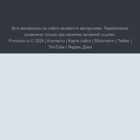
Все материалы на сайте являются авторскими. Перепечатка
возможна только при наличии активной ссылки.
Povarixa.ru © 2026 |
Контакты
|
Карта сайта
|
ВКонтакте
|
Twitter
|
YouTube
|
Яндекс.Дзен