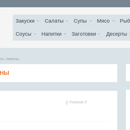
Закуски
Салаты
Супы
Мясо
Рыб
Соусы
Напитки
Заготовки
Десерты
ить лимоны
оны
Голосов: 0
0