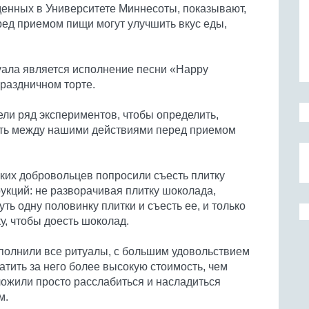
денных в Университете Миннесоты, показывают,
ед приемом пищи могут улучшить вкус еды,
ала является исполнение песни «Happy
праздничном торте.
ели ряд экспериментов, чтобы определить,
сть между нашими действиями перед приемом
ких добровольцев попросили съесть плитку
укций: не разворачивая плитку шоколада,
ть одну половинку плитки и съесть ее, и только
у, чтобы доесть шоколад.
ыполнили все ритуалы, с большим удовольствием
тить за него более высокую стоимость, чем
ложили просто расслабиться и насладиться
м.