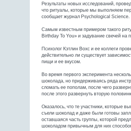
Результаты новых исследований, прове
что ритуалы, которые мы выполняем пер
сообщает журнал Psychological Science.
Самым известным примером такого риту
Birthday To You» и задувание свечей на 
Психолог Кэтлин Вохс и ее коллеги пров
действительно ли существует зависимо
пищи и ее вкусом.
Во время первого эксперимента несколь
шоколада, но придерживаясь ряда инстр
сломать ее пополам, после чего разверну
после этого развернуть вторую половинк
Оказалось, что те участники, которые в
съели шоколад и даже были готовы запла
оставшаяся часть группы, которой пред
шоколадом привычным для них способо