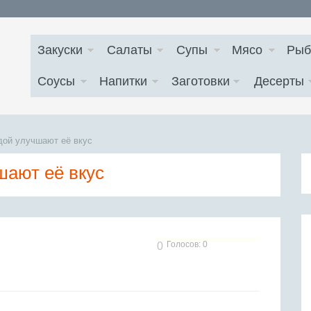
Закуски
Салаты
Супы
Мясо
Рыб
Соусы
Напитки
Заготовки
Десерты
дой улучшают её вкус
шают её вкус
Голосов: 0
0