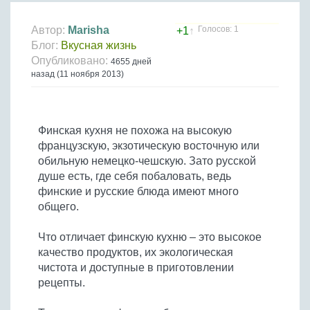
Птица
Холодные супы
Из яиц и другие
Отварное мясо
Жареная рыба
Вся птица
Супы-пюре
Овощи
Автор:
Marisha
Голосов: 1
+1
↑
Запеченное мясо
Отварная и паровая
Блог:
Вкусная жизнь
Молочные супы
Жареная птица
Все овощи
Тушеное мясо
Выпечка
Опубликовано:
4655 дней
Запеченная рыба
Сладкие супы
Отварная птица
назад (11 ноября 2013)
Из мясного фарша
Жареные овощи
Вся выпечка
Тушеная рыба
Соусы
Запеченная птица
Из субпродуктов
Отварные овощи
Из рыбного фарша
Торты и пирожные
Все соусы
Тушеная птица
Напитки
Из мясопродуктов
Тушеные овощи
Морепродукты
Финская кухня не похожа на высокую
Пироги и пирожки
Из фарша птицы
Соусы к мясу
Все напитки
Запеченные овощи
французскую, экзотическую восточную или
Заготовки
Суши и роллы
Кексы и маффины
Из субпродуктов птицы
Соусы к рыбе
обильную немецко-чешскую. Зато русской
Алкогольные напитки
Все заготовки
Печенье и булочки
Десерты
душе есть, где себя побаловать, ведь
Соусы к овощам
Безалкогольные напитки
финские и русские блюда имеют много
Блины и оладьи
Ягоды и фрукты
Конфеты и сладости
Другие соусы
Ещё...
общего.
Пиццы
Овощи
Десерты
Молочные продукты
Что отличает финскую кухню – это высокое
Кремы
Грибы
качество продуктов, их экологическая
Пельмени, вареники
Другие заготовки
чистота и доступные в приготовлении
Макароны
рецепты.
Грибы