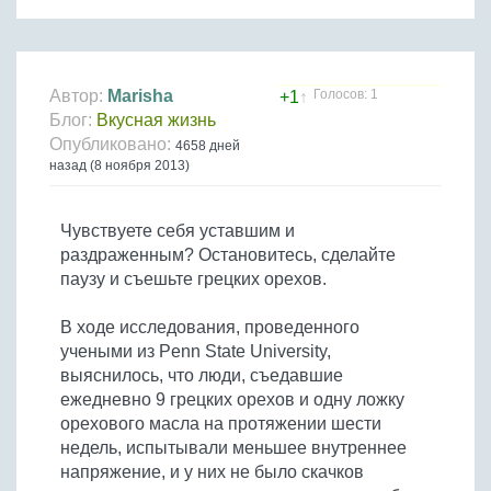
Птица
Холодные супы
Из яиц и другие
Отварное мясо
Жареная рыба
Вся птица
Супы-пюре
Овощи
Запеченное мясо
Отварная и паровая
Молочные супы
Жареная птица
Все овощи
Тушеное мясо
Выпечка
Автор:
Marisha
Голосов: 1
+1
↑
Запеченная рыба
Сладкие супы
Отварная птица
Блог:
Вкусная жизнь
Из мясного фарша
Жареные овощи
Вся выпечка
Тушеная рыба
Соусы
Опубликовано:
4658 дней
Запеченная птица
Из субпродуктов
Отварные овощи
назад (8 ноября 2013)
Из рыбного фарша
Торты и пирожные
Все соусы
Тушеная птица
Напитки
Из мясопродуктов
Тушеные овощи
Морепродукты
Пироги и пирожки
Из фарша птицы
Соусы к мясу
Все напитки
Запеченные овощи
Чувствуете себя уставшим и
Заготовки
Суши и роллы
Кексы и маффины
Из субпродуктов птицы
Соусы к рыбе
раздраженным? Остановитесь, сделайте
Алкогольные напитки
Все заготовки
Печенье и булочки
Десерты
паузу и съешьте грецких орехов.
Соусы к овощам
Безалкогольные напитки
Блины и оладьи
Ягоды и фрукты
Конфеты и сладости
Другие соусы
Ещё...
В ходе исследования, проведенного
Пиццы
Овощи
учеными из Penn State University,
Десерты
Молочные продукты
выяснилось, что люди, съедавшие
Кремы
Грибы
ежедневно 9 грецких орехов и одну ложку
Пельмени, вареники
Другие заготовки
орехового масла на протяжении шести
Макароны
недель, испытывали меньшее внутреннее
Грибы
напряжение, и у них не было скачков