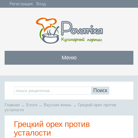
Регистрация
Вход
Меню
Закуски
Все закуски
Салаты
Поиск
Бутерброды и сэндвичи
Все салаты
Супы
Главная
→
Блоги
→
Вкусная жизнь
→
Грецкий орех против
С мясом и субпродуктами
Салаты с мясом
усталости
Все супы
Мясо
С рыбой и морепродуктами
С рыбой и морепродуктами
Грецкий орех против
Бульоны
Всё мясо
Овощные и грибные
Рыба
Овощные салаты
усталости
Заправочные супы
Заливные блюда
Жареное мясо
Вся рыба
Фруктовые салаты