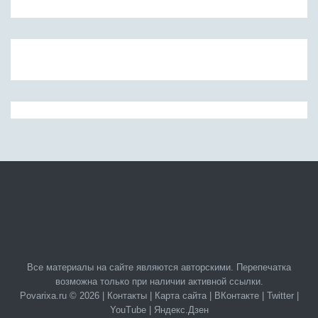
Все материалы на сайте являются авторскими. Перепечатка
возможна только при наличии активной ссылки.
Povarixa.ru © 2026 |
Контакты
|
Карта сайта
|
ВКонтакте
|
Twitter
|
YouTube
|
Яндекс.Дзен