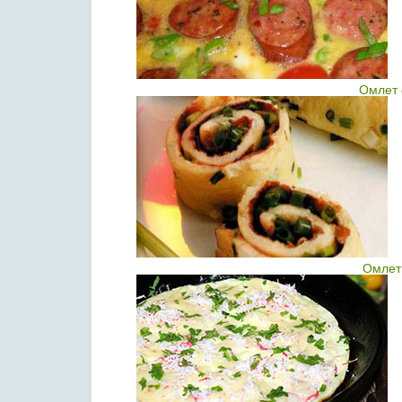
Омлет 
Омлет