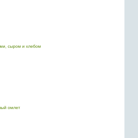
ами, сыром и хлебом
вый омлет