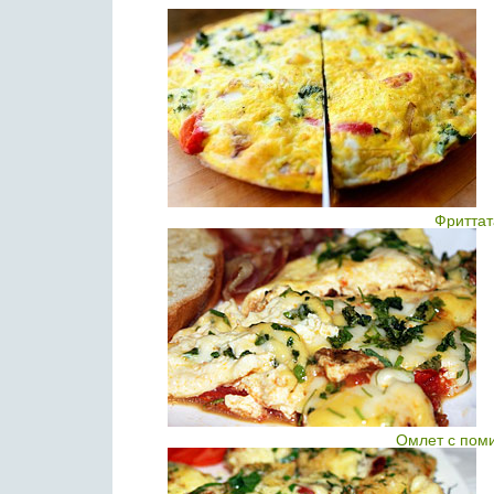
Фриттат
Омлет с пом