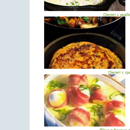
Омлет с краб
Омлет с гр