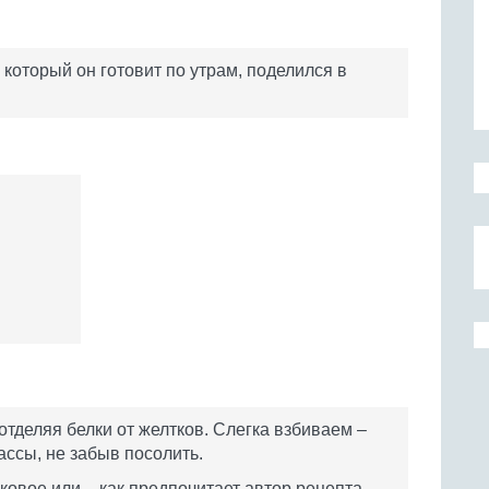
 который он готовит по утрам, поделился в
тделяя белки от желтков. Слегка взбиваем –
ассы, не забыв посолить.
ковое или – как предпочитает автор рецепта