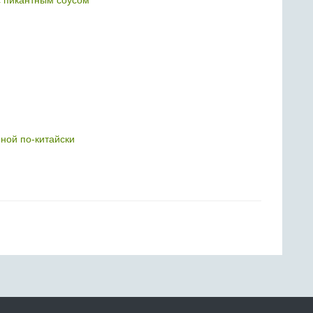
с пикантным соусом
иной по-китайски