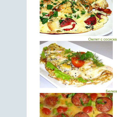
Омлет с сосиск
Белко