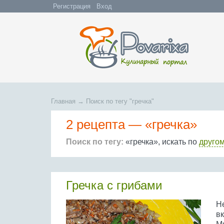
Регистрация
Вход
Главная
→
Поиск по тегу "гречка"
2 рецепта —
«гречка»
Поиск по тегу:
«гречка», искать по
другом
Гречка с грибами
Не
вк