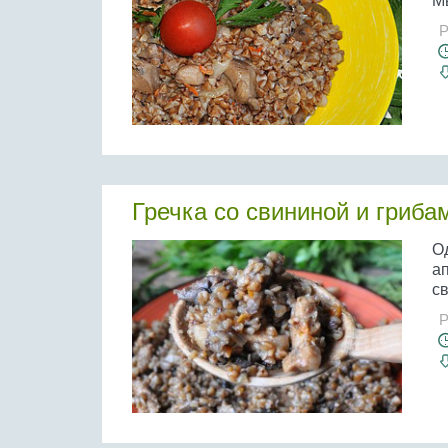
Мы
Р
Гречка со свининой и гриба
Од
а
с
Р