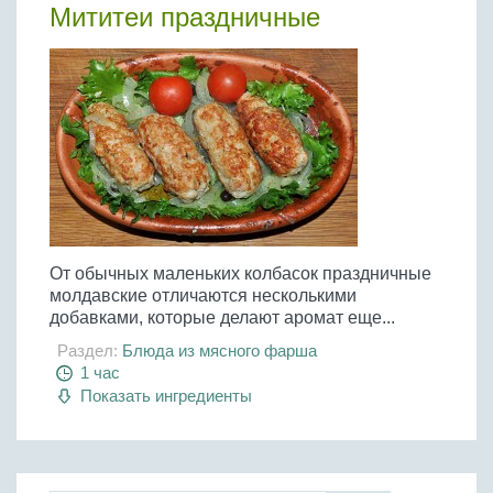
Мититеи праздничные
Бобовые
Яйца
Крупы
От обычных маленьких колбасок праздничные
молдавские отличаются несколькими
добавками, которые делают аромат еще...
Раздел:
Блюда из мясного фарша
1 час
Показать ингредиенты