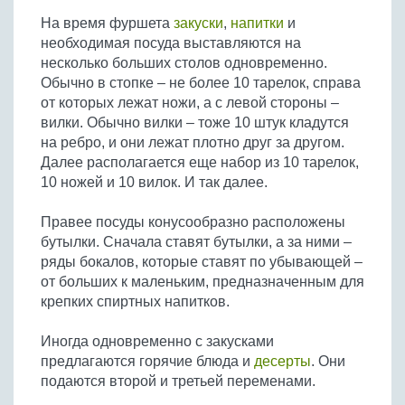
Бобовые
На время фуршета
закуски
,
напитки
и
Яйца
необходимая посуда выставляются на
несколько больших столов одновременно.
Крупы
Обычно в стопке – не более 10 тарелок, справа
от которых лежат ножи, а с левой стороны –
вилки. Обычно вилки – тоже 10 штук кладутся
на ребро, и они лежат плотно друг за другом.
Далее располагается еще набор из 10 тарелок,
10 ножей и 10 вилок. И так далее.
Правее посуды конусообразно расположены
бутылки. Сначала ставят бутылки, а за ними –
ряды бокалов, которые ставят по убывающей –
от больших к маленьким, предназначенным для
крепких спиртных напитков.
Иногда одновременно с закусками
предлагаются горячие блюда и
десерты
. Они
подаются второй и третьей переменами.