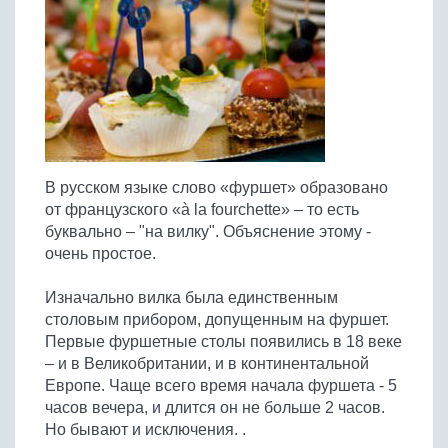
Птица
Холодные супы
Из яиц и другие
Отварное мясо
Жареная рыба
Вся птица
Супы-пюре
Овощи
Запеченное мясо
Отварная и паровая
Молочные супы
Жареная птица
Все овощи
Тушеное мясо
Выпечка
Запеченная рыба
Сладкие супы
Отварная птица
Из мясного фарша
Жареные овощи
Вся выпечка
Тушеная рыба
Соусы
Запеченная птица
Из субпродуктов
Отварные овощи
Из рыбного фарша
Торты и пирожные
Все соусы
Тушеная птица
Напитки
Из мясопродуктов
Тушеные овощи
В русском языке слово «фуршет» образовано
Морепродукты
Пироги и пирожки
Из фарша птицы
Соусы к мясу
Все напитки
от французского «à la fourchette» – то есть
Запеченные овощи
Заготовки
Суши и роллы
Кексы и маффины
Из субпродуктов птицы
буквально – "на вилку". Объяснение этому -
Соусы к рыбе
Алкогольные напитки
Все заготовки
Печенье и булочки
Десерты
очень простое.
Соусы к овощам
Безалкогольные напитки
Блины и оладьи
Ягоды и фрукты
Конфеты и сладости
Другие соусы
Ещё...
Изначально вилка была единственным
Пиццы
Овощи
столовым прибором, допущенным на фуршет.
Десерты
Молочные продукты
Первые фуршетные столы появились в 18 веке
Кремы
Грибы
– и в Великобритании, и в континентальной
Пельмени, вареники
Другие заготовки
Европе. Чаще всего время начала фуршета - 5
Макароны
часов вечера, и длится он не больше 2 часов.
Грибы
Но бывают и исключения. .