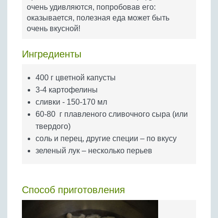
Бобовые
очень удивляются, попробовав его:
оказывается, полезная еда может быть
Яйца
очень вкусной!
Крупы
Ингредиенты
400 г цветной капусты
3-4 картофелины
сливки - 150-170 мл
60-80 г плавленого сливочного сыра (или
твердого)
соль и перец, другие специи – по вкусу
зеленый лук – несколько перьев
Способ приготовления