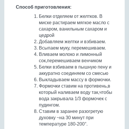
Бобовые
Способ приготовления:
Яйца
Белки отделяем от желтков. В
Крупы
миске растираем мягкое масло с
сахаром, ванильным сахаром и
цедрой
Добавляем желтки и взбиваем.
Всыпаем муку, перемешиваем.
Вливаем молоко и лимонный
сок,перемешиваем венчиком
Белки взбиваем в пышную пену и
аккуратно соединяем со смесью
Выкладываем массу в формочки.
Формочки ставим на противень,в
который наливаем воду так,чтобы
вода закрывала 1/3 формочек с
пудингом.
Ставим в заранее разогретую
духовку ~на 30 минут при
температуре 180-200°.