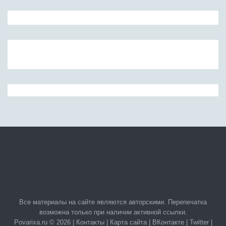
Все материалы на сайте являются авторскими. Перепечатка
возможна только при наличии активной ссылки.
Povarixa.ru © 2026 |
Контакты
|
Карта сайта
|
ВКонтакте
|
Twitter
|