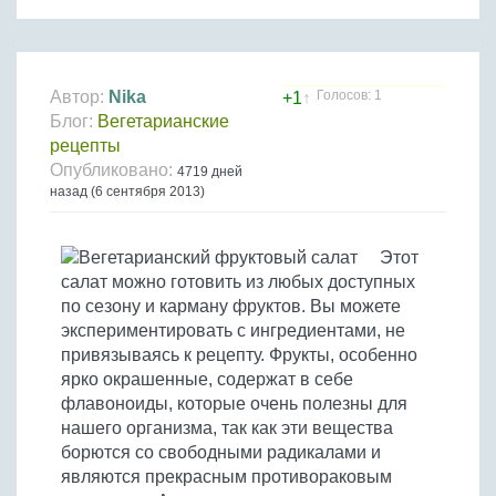
Птица
Холодные супы
Из яиц и другие
Отварное мясо
Жареная рыба
Вся птица
Супы-пюре
Овощи
Запеченное мясо
Отварная и паровая
Молочные супы
Жареная птица
Все овощи
Тушеное мясо
Выпечка
Автор:
Nika
Голосов: 1
+1
↑
Запеченная рыба
Сладкие супы
Отварная птица
Блог:
Вегетарианские
Из мясного фарша
Жареные овощи
Вся выпечка
Тушеная рыба
Соусы
рецепты
Запеченная птица
Из субпродуктов
Отварные овощи
Опубликовано:
Из рыбного фарша
4719 дней
Торты и пирожные
Все соусы
Тушеная птица
Напитки
назад (6 сентября 2013)
Из мясопродуктов
Тушеные овощи
Морепродукты
Пироги и пирожки
Из фарша птицы
Соусы к мясу
Все напитки
Запеченные овощи
Заготовки
Суши и роллы
Кексы и маффины
Из субпродуктов птицы
Соусы к рыбе
Этот
Алкогольные напитки
Все заготовки
Печенье и булочки
Десерты
салат можно готовить из любых доступных
Соусы к овощам
Безалкогольные напитки
по сезону и карману фруктов. Вы можете
Блины и оладьи
Ягоды и фрукты
Конфеты и сладости
Другие соусы
Ещё...
экспериментировать с ингредиентами, не
Пиццы
Овощи
привязываясь к рецепту. Фрукты, особенно
Десерты
Молочные продукты
ярко окрашенные, содержат в себе
Кремы
Грибы
флавоноиды, которые очень полезны для
Пельмени, вареники
Другие заготовки
нашего организма, так как эти вещества
Макароны
борются со свободными радикалами и
Грибы
являются прекрасным противораковым