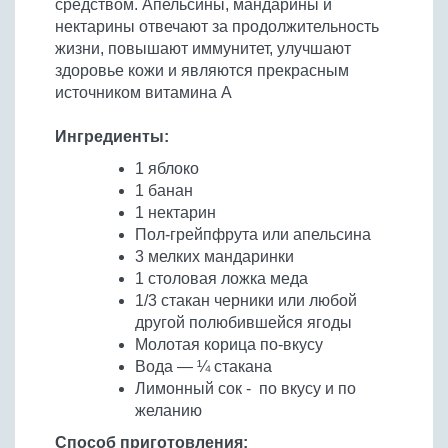
средством. Апельсины, мандарины и
Бобовые
нектарины отвечают за продолжительность
Яйца
жизни, повышают иммунитет, улучшают
здоровье кожи и являются прекрасным
Крупы
источником витамина А
Ингредиенты:
1 яблоко
1 банан
1 нектарин
Пол-грейпфрута или апельсина
3 мелких мандаринки
1 столовая ложка меда
1/3 стакан черники или любой
другой полюбившейся ягоды
Молотая корица по-вкусу
Вода — ¼ стакана
Лимонный сок - по вкусу и по
желанию
Способ приготовления: