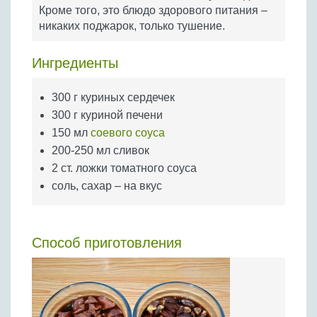
Бобовые
Кроме того, это блюдо здорового питания –
никаких поджарок, только тушение.
Яйца
Крупы
Ингредиенты
300 г куриных сердечек
300 г куриной печени
150 мл
соевого соуса
200-250 мл сливок
2 ст. ложки томатного соуса
соль, сахар – на вкус
Способ приготовления