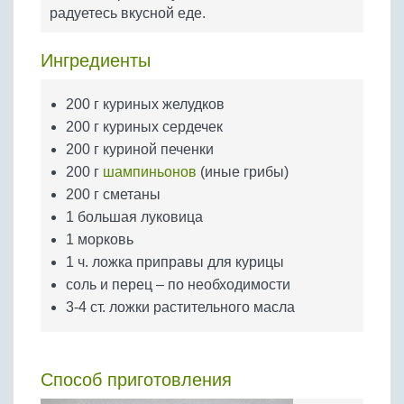
Бобовые
радуетесь вкусной еде.
Яйца
Ингредиенты
Крупы
200 г куриных желудков
200 г куриных сердечек
200 г куриной печенки
200 г
шампиньонов
(иные грибы)
200 г сметаны
1 большая луковица
1 морковь
1 ч. ложка приправы для курицы
соль и перец – по необходимости
3-4 ст. ложки растительного масла
Способ приготовления