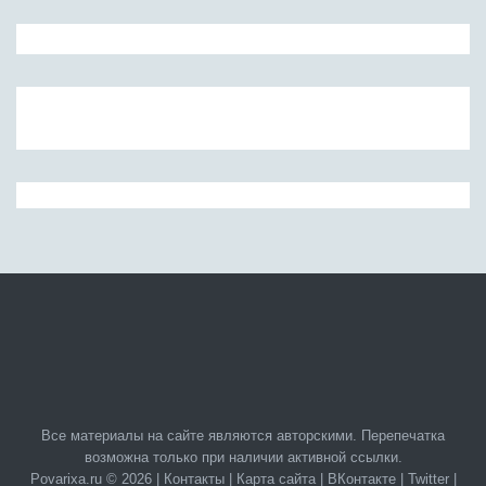
Все материалы на сайте являются авторскими. Перепечатка
возможна только при наличии активной ссылки.
Povarixa.ru © 2026 |
Контакты
|
Карта сайта
|
ВКонтакте
|
Twitter
|