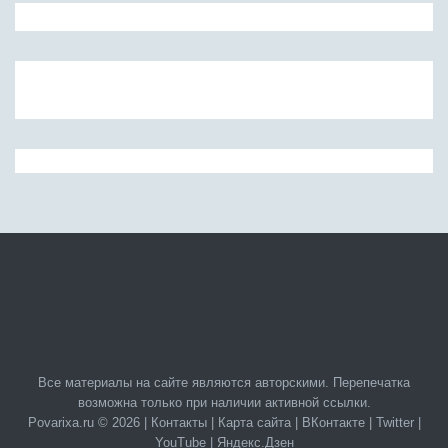
Все материалы на сайте являются авторскими. Перепечатка
возможна только при наличии активной ссылки.
Povarixa.ru © 2026 |
Контакты
|
Карта сайта
|
ВКонтакте
|
Twitter
|
YouTube
|
Яндекс.Дзен