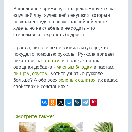
Бобовые
В последнее время руккола рекламируется как
Яйца
«лучший друг худеющей девушки», который
Крупы
позволяет, сидя на низкокалорийной диете,
худеть, но не слабеть и не ходить «по
стеночке», а сохранять бодрость.
Правда, никто еще не заявил ликующе, что
похудел с помощью рукколы. Руккола придает
пикантность
салатам
, используется как
овощная добавка к
мясным блюдам
и пастам,
пиццам
,
соусам
. Хотите узнать о рукколе
больше? А обо всех
зеленых салатах
, их видах,
свойствах и сочетаниях?
Смотрите также: