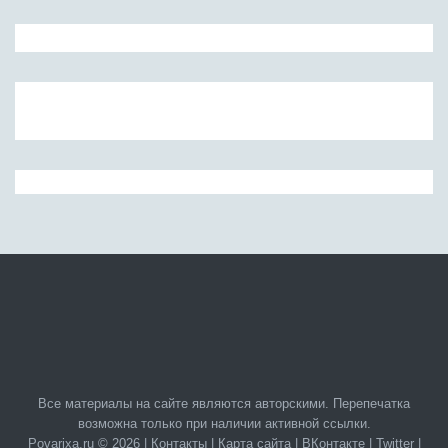
Все материалы на сайте являются авторскими. Перепечатка
возможна только при наличии активной ссылки.
Povarixa.ru © 2026 |
Контакты
|
Карта сайта
|
ВКонтакте
|
Twitter
|