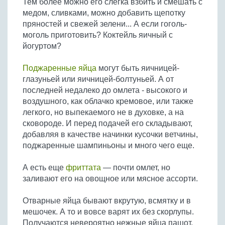
Тем более можно его слегка взбить и смешать с
Бобовые
медом, сливками, можно добавить щепотку
Яйца
пряностей и свежей зелени... А если гоголь-
моголь приготовить? Коктейль яичный с
Крупы
йогуртом?
Поджаренные яйца
могут быть яичницей-
глазуньей или яичницей-болтуньей. А от
последней недалеко до омлета - высокого и
воздушного, как облачко кремовое, или также
легкого, но выпекаемого не в духовке, а на
сковороде. И перед подачей его складывают,
добавляя в качестве начинки кусочки ветчины,
поджаренные шампиньоны и много чего еще.
А есть еще
фриттата
— почти омлет, но
заливают его на овощное или мясное ассорти.
Отварные яйца бывают вкрутую, всмятку и в
мешочек. А то и вовсе варят их без скорлупы.
Получаются невероятно нежные яйца пашот,